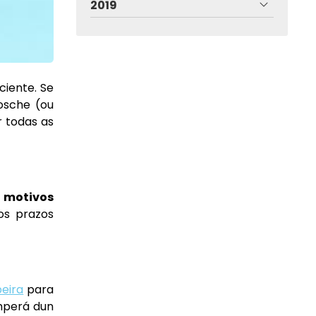
2019
ciente. Se
osche (ou
r todas as
 motivos
os prazos
beira
para
emperá dun