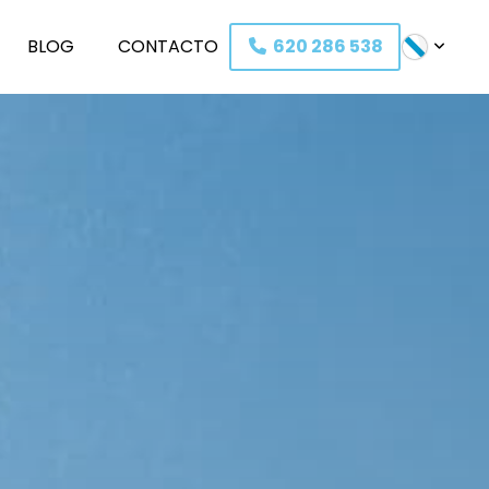
BLOG
C
O
NTACTO
620 286 538