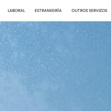
L
A
BORAL
E
S
TRANXEIRÍA
O
U
TROS SERVIZOS