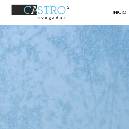
I
N
ICIO