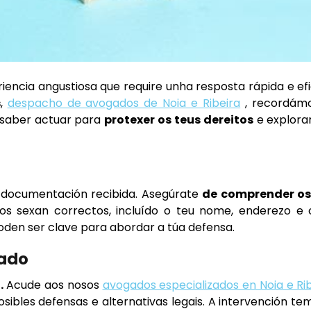
encia angustiosa que require unha resposta rápida e efi
s
,
despacho de avogados de Noia e Ribeira
, recordám
 saber actuar para
protexer os teus dereitos
e explora
 documentación recibida. Asegúrate
de comprender os
os sexan correctos, incluído o teu nome, enderezo e 
oden ser clave para abordar a túa defensa.
zado
.
Acude aos nosos
avogados especializados en Noia e Ri
sibles defensas e alternativas legais. A intervención t