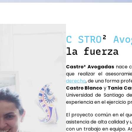
C
A
STRO
²
Avog
la fuerza
Castro²
Avogadas
nace co
que realizar el asesoram
derecho
, de una forma pro
Castro Blanco
y
Tania Ca
Universidad de Santiago 
experiencia en el ejercicio p
El proyecto común en el q
asistencia de alta calidad y
con un trabajo en equipo. A