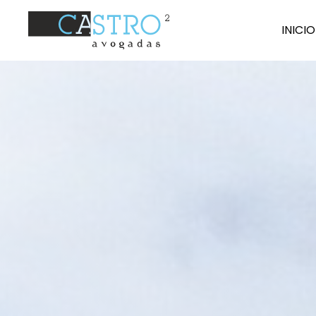
I
N
ICIO