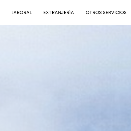
L
A
BORAL
E
X
TRANJERÍA
O
T
ROS SERVICIOS