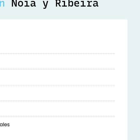
en
Noia y Ribeira
ales