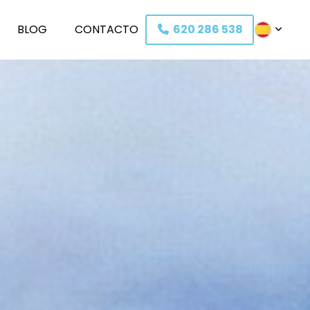
BLOG
C
O
NTACTO
620 286 538