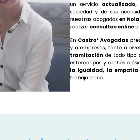
un servicio
actualizado,
sociedad y de sus neces
nuestras abogadas
en Noia
realizar
consultas online
a 
En
Castro² Avogadas
pre
y a empresas, tanto a nivel
tramitación
de todo tipo 
estereotipos y clichés clás
la igualdad, la empatía
trabajo diario.