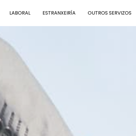
L
A
BORAL
E
S
TRANXEIRÍA
O
U
TROS SERVIZOS