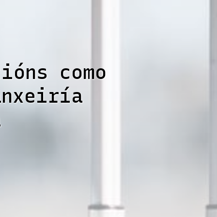
tións como
anxeiría
a