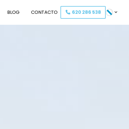
BLOG
C
O
NTACTO
620 286 538