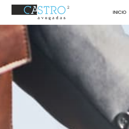
I
N
ICIO