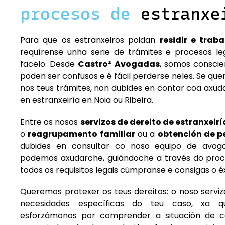
procesos de
estranxe
Para que os estranxeiros poidan
residir e trab
requírense unha serie de trámites e procesos l
facelo. Desde
Castro² Avogadas
, somos conscie
poden ser confusos e é fácil perderse neles. Se qu
nos teus trámites, non dubides en contar coa axu
en estranxeiría en Noia ou Ribeira.
Entre os nosos
servizos de dereito de estranxeirí
o
reagrupamento familiar
ou a
obtención de p
dubides en consultar co noso equipo de avog
podemos axudarche, guiándoche a través do pro
todos os requisitos legais cúmpranse e consigas o éx
Queremos protexer os teus dereitos: o noso serviz
necesidades específicas do teu caso, xa 
esforzámonos por comprender a situación de ca