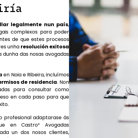
iría
allar legalmente nun país
,
egais complexos para poder
ntes de que estes procesos
eres unha
resolución exitosa
da dunha das nosas avogadas
a
en Noia e Ribeira, incluímos
ermisos de residencia
. Non
adas para consultar como
ceso en cada paso para que
ito.
o profesional adaptarase ás
que en Castro² Avogadas
da un dos nosos clientes,