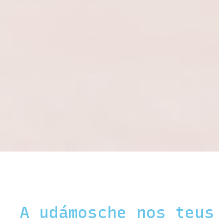
A
x
udámosche nos teus