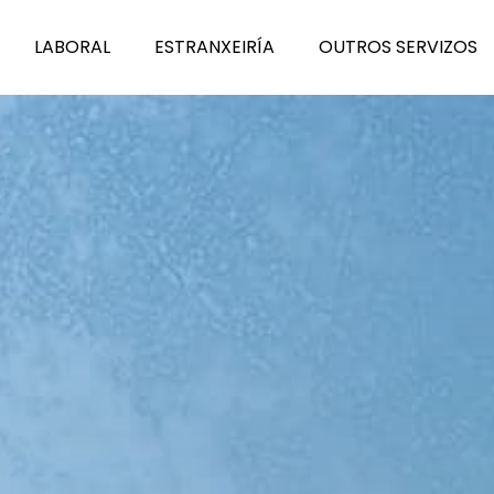
L
A
BORAL
E
S
TRANXEIRÍA
O
U
TROS SERVIZOS