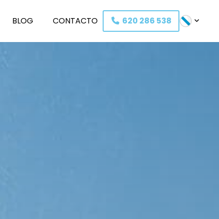
BLOG
C
O
NTACTO
620 286 538