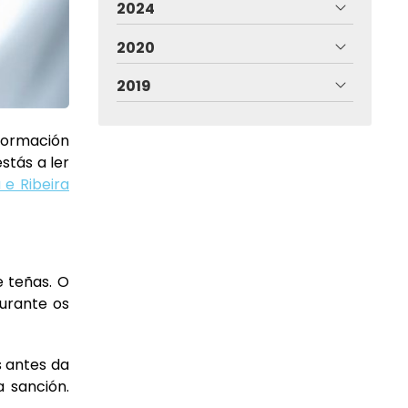
2024
2020
2019
formación
stás a ler
 e Ribeira
e teñas. O
durante os
s antes da
a sanción.