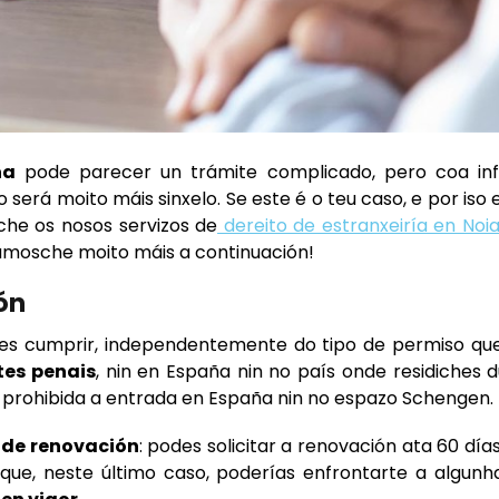
ña
pode parecer un trámite complicado, pero coa in
erá moito máis sinxelo. Se este é o teu caso, e por iso e
he os nosos servizos de
dereito de estranxeiría en Noia
ámosche moito máis a continuación!
ón
ebes cumprir, independentemente do tipo de permiso qu
tes penais
, nin en España nin no país onde residiches 
r prohibida a entrada en España nin no espazo Schengen.
 de renovación
: podes solicitar a renovación ata 60 día
que, neste último caso, poderías enfrontarte a algunh