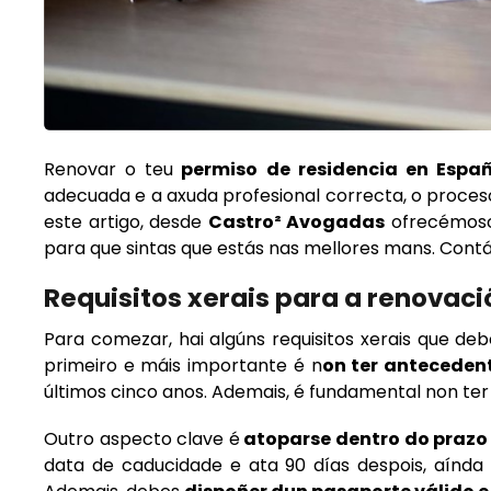
Renovar o teu
permiso de residencia en Espa
adecuada e a axuda profesional correcta, o proceso s
este artigo, desde
Castro² Avogadas
ofrecémosc
para que sintas que estás nas mellores mans. Cont
Requisitos xerais para a renovaci
Para comezar, hai algúns requisitos xerais que d
primeiro e máis importante é n
on ter anteceden
últimos cinco anos. Ademais, é fundamental non te
Outro aspecto clave é
atoparse dentro do prazo
data de caducidade e ata 90 días despois, aínda 