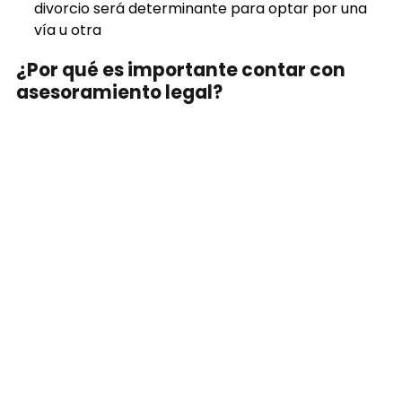
divorcio será determinante para optar por una
vía u otra
¿Por qué es importante contar con
asesoramiento legal?
Como
abogadas especializadas en derecho
civil y derecho de familia
, le brindaremos el
asesoramiento que precisa para proteger sus
intereses durante todo el proceso de divorcio. Le
ayudará a:
Entender sus derechos y obligaciones.
Elaborar un convenio regulador justo y
equilibrado.
Representarle en juicio en caso de desacuerdo.
Resolver cualquier duda legal que pueda surgir.
Contacte con nuestras abogadas en