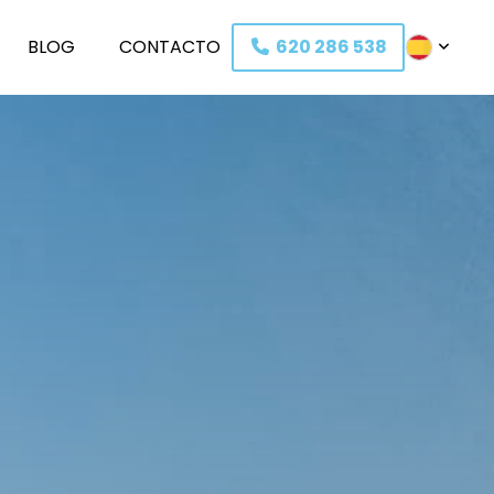
BLOG
C
O
NTACTO
620 286 538