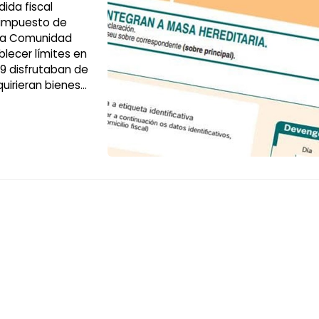
dida fiscal
l impuesto de
tra Comunidad
blecer límites en
19 disfrutaban de
uirieran bienes
ba obligado a