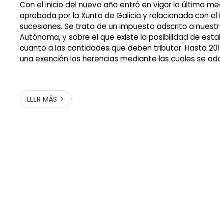
Con el inicio del nuevo año entró en vigor la última me
aprobada por la Xunta de Galicia y relacionada con e
sucesiones. Se trata de un impuesto adscrito a nues
Autónoma, y sobre el que existe la posibilidad de esta
cuanto a las cantidades que deben tributar. Hasta 20
una exención las herencias mediante las cuales se adq
por importe inferior a 400.000 euros. Por ello, no esta
pagar impuestos en el ...
LEER MÁS