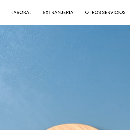
L
A
BORAL
E
X
TRANJERÍA
O
T
ROS SERVICIOS