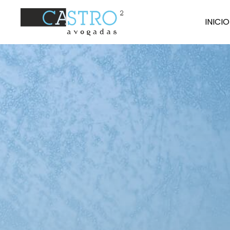
I
N
ICIO