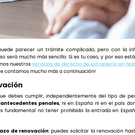
uede parecer un trámite complicado, pero con la in
so será mucho más sencillo. Si es tu caso, y por eso est
mos nuestros
servicios de derecho de extranjería en Noia
 ¡Te contamos mucho más a continuación!
ovación
que debes cumplir, independientemente del tipo de pe
 antecedentes penales
, ni en España ni en el país d
es fundamental no tener prohibida la entrada en Españ
lazo de renovación
: puedes solicitar la renovación has