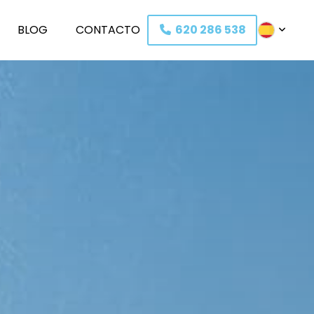
BLOG
C
O
NTACTO
620 286 538