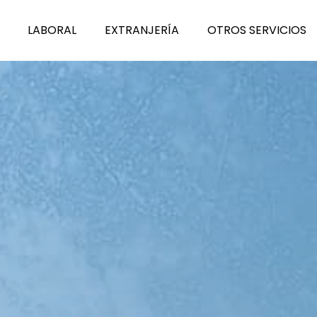
L
A
BORAL
E
X
TRANJERÍA
O
T
ROS SERVICIOS