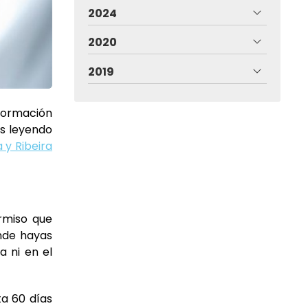
2024
2020
2019
formación
ás leyendo
 y Ribeira
rmiso que
onde hayas
a ni en el
ta 60 días