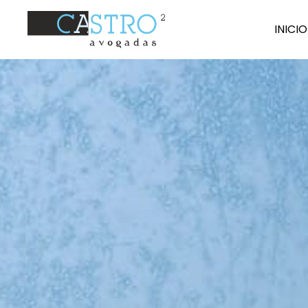
I
N
ICIO