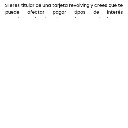
Si eres titular de una tarjeta revolving y crees que te
puede afectar pagar tipos de interés
excesivamente elevados, ponte en contacto con
nosotros para recibir asesoramiento personalizado.
Noticias relacionadas
16
19
jun
may
¿Cuáles son los tipos de
¿Tienes dudas con una
desahucios?
multa de circulación? Te
asesoramos
BLOG
BLOG